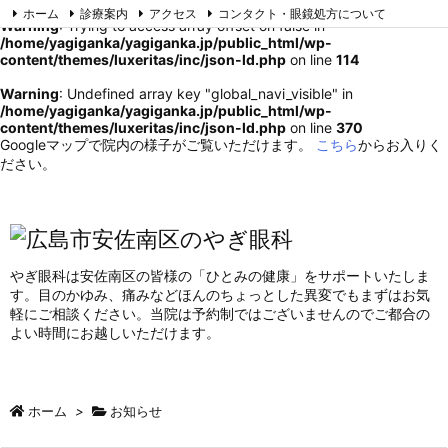
ホーム
診療案内
アクセス
コンタクト・眼鏡処方について
Warning
: Trying to access array offset on false in
院内設備
よくある目の病気
スタッフ紹介
/home/yagiganka/yagiganka.jp/public_html/wp-
content/themes/luxeritas/inc/json-ld.php
on line
114
Warning
: Undefined array key "global_navi_visible" in
/home/yagiganka/yagiganka.jp/public_html/wp-
content/themes/luxeritas/inc/json-ld.php
on line
370
Googleマップで院内の様子がご覧いただけます。
こちら
からお入りく
ださい。
やぎ眼科は安佐南区の皆様の「ひとみの健康」をサポートいたしま
す。目のかゆみ、痛みなどほんのちょっとした異変でもまずはお気
軽にご相談ください。当院は予約制ではございませんのでご都合の
よい時間にお越しいただけます。
ホーム
>
お知らせ